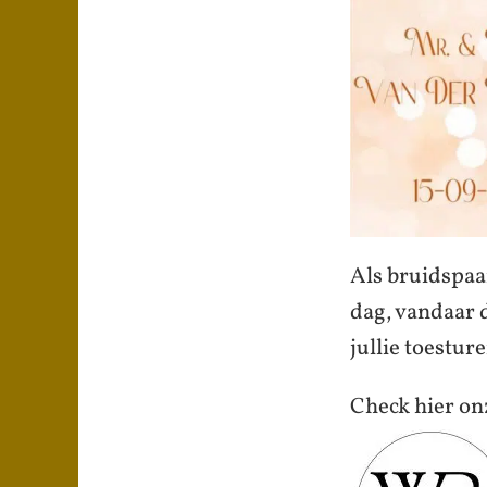
Als bruidspaar
dag, vandaar d
jullie toestur
Check hier o