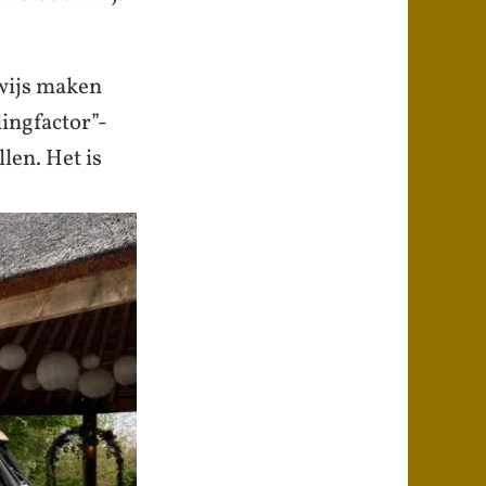
gwijs maken
ingfactor”-
len. Het is