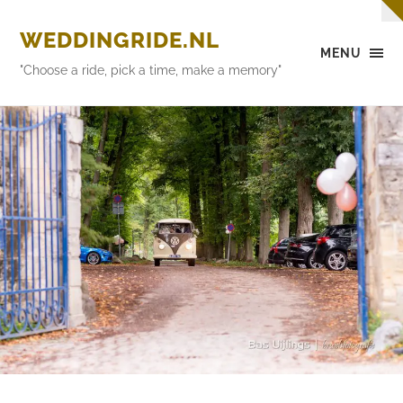
WEDDINGRIDE.NL
MENU
"Choose a ride, pick a time, make a memory"